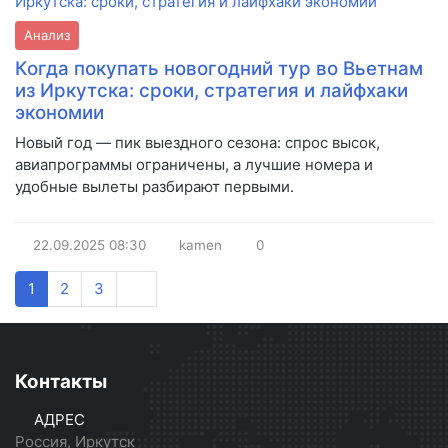
Анализ
Когда покупать новогодний тур во Вьетнам
из Иркутска: сроки, стратегия и лайфхаки
экономии
Новый год — пик выездного сезона: спрос высок,
авиапрограммы ограничены, а лучшие номера и
удобные вылеты разбирают первыми.
22.09.2025
08:30
kamen
0
1
2
3
Контакты
АДРЕС
Россия, Иркутск