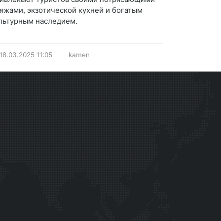
яжами, экзотической кухней и богатым
льтурным наследием.
18.03.2025
11:05
kamen