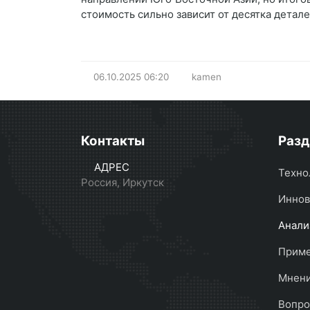
стоимость сильно зависит от десятка детале
06.10.2025
06:20
kamen
Контакты
Раз
АДРЕС
Техно
Россия, Иркутск
Иннов
Анали
Прим
Мнени
Вопро