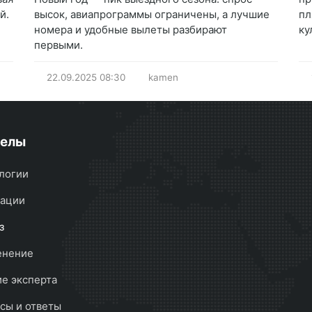
й.
высок, авиапрограммы ограничены, а лучшие
пл
номера и удобные вылеты разбирают
ку
первыми.
22.09.2025
08:30
kamen
делы
логии
ации
з
енение
е эксперта
сы и ответы