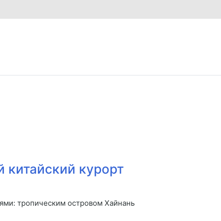
Туры по всему миру
турпутевки из Иркутска
й китайский курорт
иями: тропическим островом Хайнань