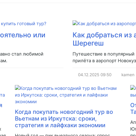
тоятельно или
Как добраться из 
Шерегеш
давно стал любимой
Путешествие в популярный
ам.
прилёта в аэропорт Новокуз
04.12.2025
09:50
kamen
я
О
Когда покупать новогодний тур во
Т
Вьетнам из Иркутска: сроки,
Ап
стратегия и лайфхаки экономии
х
Юг
вая
Новый год — пик выездного сезона: спрос
пр